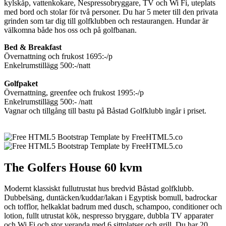
kylskåp, vattenkokare, Nespressobryggare, TV och Wi Fi, uteplats
med bord och stolar för två personer. Du har 5 meter till den privata
grinden som tar dig till golfklubben och restaurangen. Hundar är
välkomna både hos oss och på golfbanan.
Bed & Breakfast
Övernattning och frukost 1695:-/p
Enkelrumstillägg 500:-/natt
Golfpaket
Övernattning, greenfee och frukost 1995:-/p
Enkelrumstillägg 500:- /natt
Vagnar och tillgång till bastu på Båstad Golfklubb ingår i priset.
The Golfers House 60 kvm
Modernt klassiskt fullutrustat hus bredvid Båstad golfklubb.
Dubbelsäng, duntäcken/kuddar/lakan i Egyptisk bomull, badrockar
och tofflor, helkaklat badrum med dusch, schampoo, conditioner och
lotion, fullt utrustat kök, nespresso bryggare, dubbla TV apparater
och Wi Fi och stor veranda med 6 sittplatser och grill. Du har 20